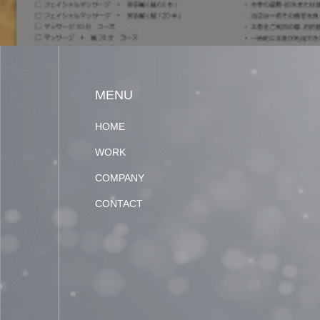
MENU
HOME
WORK
COMPANY
CONTACT