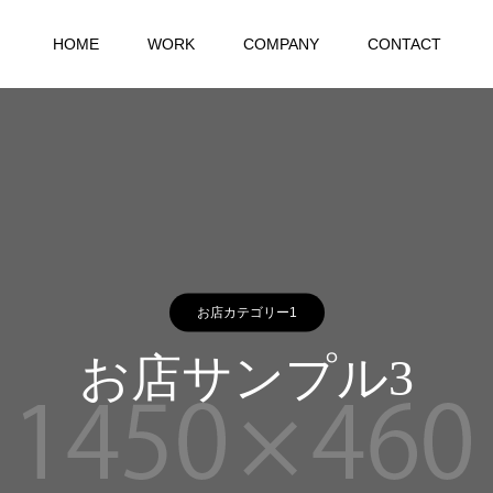
HOME
WORK
COMPANY
CONTACT
お店カテゴリー1
お店サンプル3