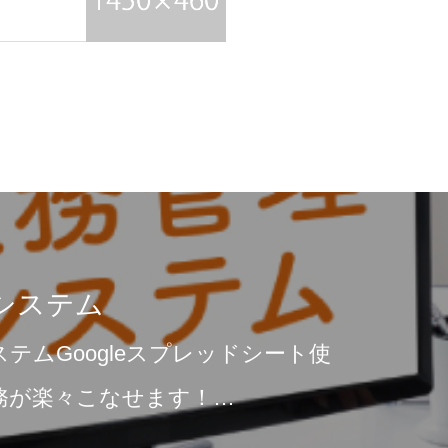
システム
テムGoogleスプレッドシート使
務が楽々こなせます！…